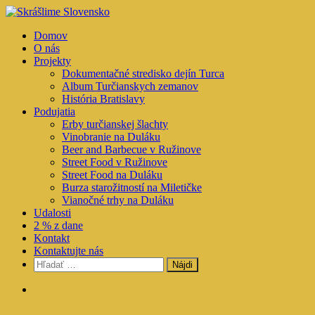
Prejsť
na
Skrášlime Slovensko
Domov
obsah
O nás
Projekty
Dokumentačné stredisko dejín Turca
Album Turčianskych zemanov
História Bratislavy
Podujatia
Erby turčianskej šlachty
Vinobranie na Duláku
Beer and Barbecue v Ružinove
Street Food v Ružinove
Street Food na Duláku
Burza starožitností na Miletičke
Vianočné trhy na Duláku
Udalosti
2 % z dane
Kontakt
Kontaktujte nás
Hľadať: