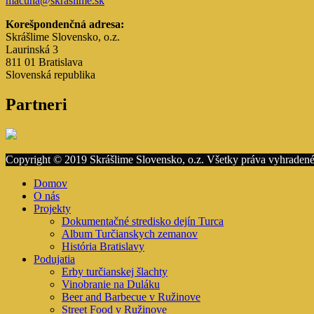
macuha@skraslime.sk
Korešpondenčná adresa:
Skrášlime Slovensko, o.z.
Laurinská 3
811 01 Bratislava
Slovenská republika
Partneri
Copyright © 2019 Skrášlime Slovensko, o.z. Všetky práva vyhradené
Domov
O nás
Projekty
Dokumentačné stredisko dejín Turca
Album Turčianskych zemanov
História Bratislavy
Podujatia
Erby turčianskej šlachty
Vinobranie na Duláku
Beer and Barbecue v Ružinove
Street Food v Ružinove